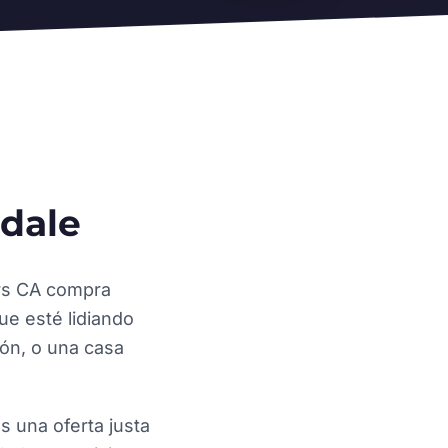
dale
ers CA compra
e esté lidiando
ión, o una casa
s una oferta justa