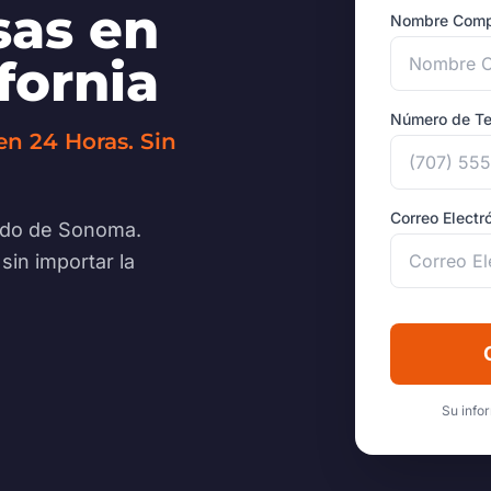
as en
Nombre Comp
fornia
Número de Te
en 24 Horas. Sin
Correo Electr
dado de Sonoma.
in importar la
Su info