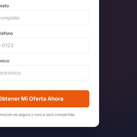
leto
léfono
ónico
Obtener Mi Oferta Ahora
rmación es segura y nunca será compartida.