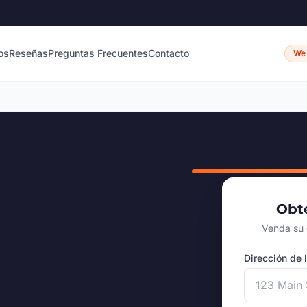
os
Reseñas
Preguntas Frecuentes
Contacto
We 
Obte
Venda su 
Dirección de 